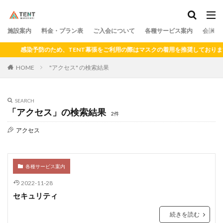
料金
プラン
アクセス
ドロップイン
シェアキッチン
施設案内
カテゴリー
料金・プラン表
ご入会について
各種サービス案内
会議室
感染予防のため、TENT幕張をご利用の際はマスクの着用を推奨しております
HOME
"アクセス" の検索結果
検索
SEARCH
「アクセス」の検索結果
2件
アクセス
各種サービス案内
2022-11-28
セキュリティ
続きを読む