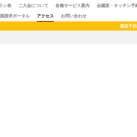
ラン表
ご入会について
各種サービス案内
会議室・キッチン予
員請求ポータル
アクセス
お問い合わせ
ス
クセス
ドロップイン
シェアキッチン
感染予防のため、
検索