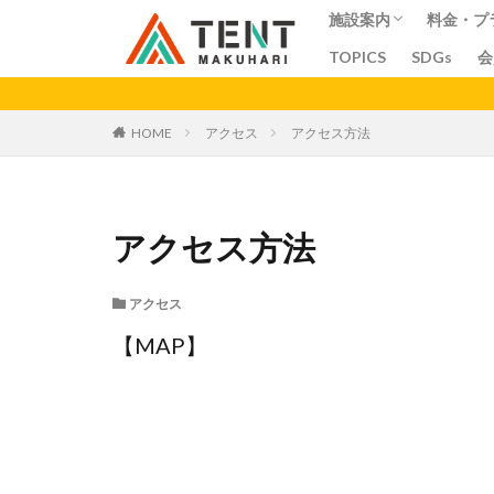
施設案内
料金・プ
TOPICS
SDGs
会
コワーキングスペー
シェアオフィス
シェアキッチン
会議室
料金
プラン
ア
カテゴリー
HOME
アクセス
アクセス方法
アクセス方法
アクセス
【MAP】