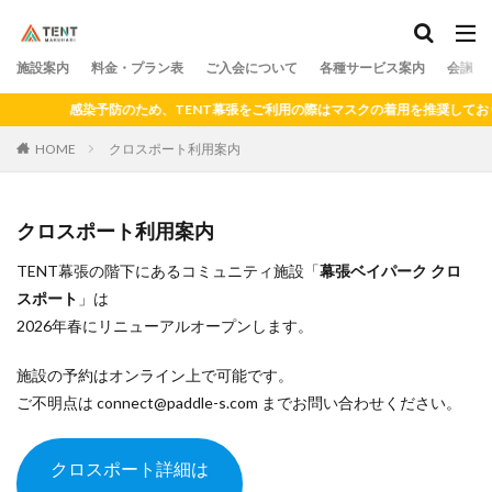
料金
プラン
アクセス
ドロップイン
シェアキッチン
施設案内
カテゴリー
料金・プラン表
ご入会について
各種サービス案内
会議室
感染予防のため、TENT幕張をご利用の際はマスクの着用を推奨してお
HOME
クロスポート利用案内
検索
クロスポート利用案内
TENT幕張の階下にあるコミュニティ施設「
幕張ベイパーク クロ
スポート
」は
2026年春にリニューアルオープンします。
施設の予約はオンライン上で可能です。
ご不明点は connect@paddle-s.com までお問い合わせください。
クロスポート詳細は