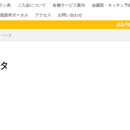
ラン表
ご入会について
各種サービス案内
会議室・キッチン予
員請求ポータル
アクセス
お問い合わせ
ス
クセス
ドロップイン
シェアキッチン
感染予防のた
 ハンタ
ンタ
検索