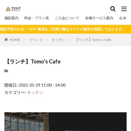
料金
プラン
アクセス
ドロップイン
シェアキッチン
施設案内
カテゴリー
料金・プラン表
ご入会について
各種サービス案内
会議室
染予防のため、TENT幕張をご利用の際はマスクの着用を推奨しております。
HOME
イベント
キッチン
【ランチ】Tomo’s Cafe
検索
【ランチ】Tomo’s Cafe
開催日: 2021-01-29 11:00 - 14:00
カテゴリー:
キッチン