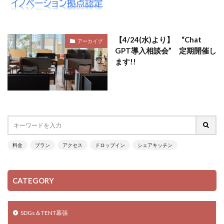
【4/24(水)より】 “Chat
アーカイブ
GPT導入相談会” 定期開催し
ます!!
料金
プラン
アクセス
ドロップイン
シェアキッチン
CATEGORY
SDGs＆TENT幕張