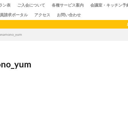
ラン表
ご入会について
各種サービス案内
会議室・キッチン予
員請求ポータル
アクセス
お問い合わせ
ス
クセス
ドロップイン
シェアキッチン
感染
amono_yum
o_yum
検索