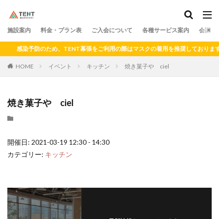
料金
プラン
アクセス
ドロップイン
シェアキッチン
施設案内
カテゴリー
料金・プラン表
ご入会について
各種サービス案内
会議室
感染予防のため、TENT幕張をご利用の際はマスクの着用を推奨しております。
HOME
イベント
キッチン
焼き菓子や ciel
検索
焼き菓子や ciel
開催日: 2021-03-19 12:30 - 14:30
カテゴリー:
キッチン