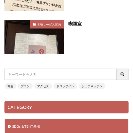
喫煙室
各種サービス案内
料金
プラン
アクセス
ドロップイン
シェアキッチン
CATEGORY
SDGs＆TENT幕張