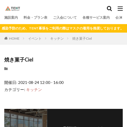
料金
プラン
アクセス
ドロップイン
シェアキッチン
施設案内
カテゴリー
料金・プラン表
ご入会について
各種サービス案内
会議室
感染予防のため、TENT幕張をご利用の際はマスクの着用を推奨しております。
HOME
イベント
キッチン
焼き菓子Ciel
検索
焼き菓子Ciel
開催日: 2021-08-24 12:00 - 16:00
カテゴリー:
キッチン