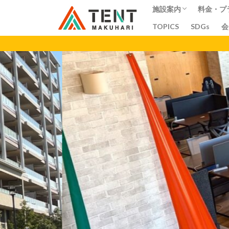
施設案内
料金・プ
TOPICS
SDGs
会
コワーキングスペー
シェアオフィス
シェアキッチン
会議室
料金
プラン
ア
カテゴリー