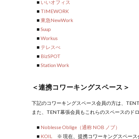
■
いいオフィス
■
TIMEWORK
■
東急NewWork
■
Suup
■
Workus
■
テレスぺ
■
BizSPOT
■
Station Work
＜連携コワーキングスペース＞
下記のコワーキングスペース会員の方は、TEN
また、TENT幕張会員もこれらのスペースのド
■
Noblesse Oblige（通称 NOB ノブ）
■
KOIL
※ 現在、提携コワーキングスペース