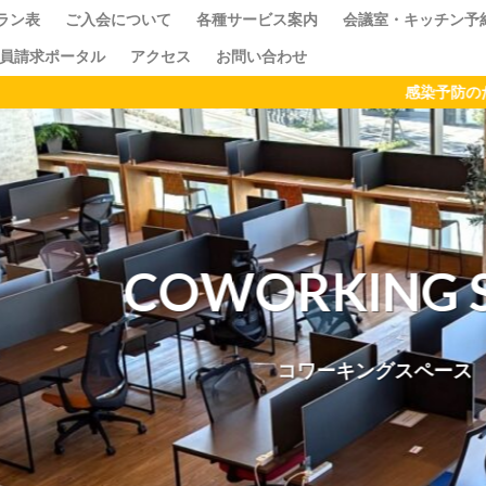
ラン表
ご入会について
各種サービス案内
会議室・キッチン予
員請求ポータル
アクセス
お問い合わせ
ス
クセス
ドロップイン
シェアキッチン
感染予防のため、TENT幕張
検索
COWORKING SPAC
コワーキングスペース