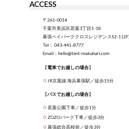
ACCESS
〒261-0014
千葉市美浜区若葉3丁目1-18
幕張ベイパーククロスレジデンスS2-1 (2F
Tel： 043-441-8777
Email：hello@tent-makuhari.com
【
電車でお越しの場合
】
JR京葉線 海浜幕張駅／徒歩15分
【
バスでお越しの場合
】
若葉公園下車／徒歩1分
ZOZOパーク下車／徒歩3分
幕張総合高校前／徒歩3分