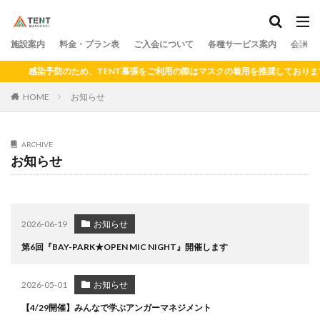
料金
プラン
アクセス
ドロップイン
シェアキッチン
施設案内
カテゴリー
料金・プラン表
ご入会について
各種サービス案内
会議室
感染予防のため、TENT幕張をご利用の際はマスクの着用を推奨しております
HOME
お知らせ
検索
ARCHIVE
お知らせ
2026-06-19
お知らせ
第6回『BAY-PARK★OPEN MIC NIGHT』開催します
2026-05-01
お知らせ
【4/29開催】みんなで学ぶアンガーマネジメント