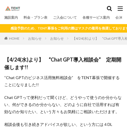
料金
プラン
アクセス
ドロップイン
シェアキッチン
施設案内
カテゴリー
料金・プラン表
ご入会について
各種サービス案内
会議室
感染予防のため、TENT幕張をご利用の際はマスクの着用を推奨しております
HOME
お知らせ
お知らせ
【4/24(水)より】 “Chat GPT
検索
【4/24(水)より】 “Chat GPT導入相談会” 定期開
催します!!
“Chat GPTのビジネス活用無料相談会” をTENT幕張で開催する
ことになりました!!
Chat GPTって便利だって聞くけど、どうやって使うのか分からな
い、何ができるのか分からない、どのように自社で活用すれば有
効なのか知りたい、という方々もお気軽にご相談いただけます。
相談会後も引き続きアドバイスが欲しい、という方には４DL