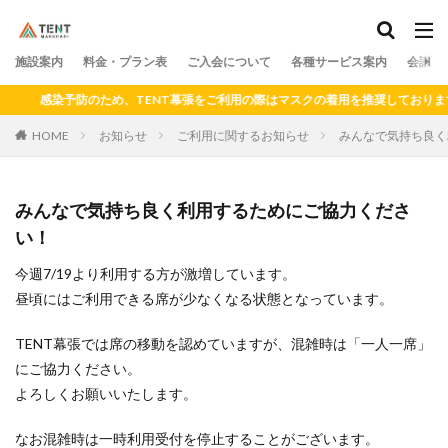
料金
プラン
アクセス
ドロップイン
シェアキッチン
施設案内
カテゴリー
料金・プラン表
ご入会について
各種サービス案内
会議室
感染予防のため、TENT幕張をご利用の際はマスクの着用を推奨しております
HOME
お知らせ
ご利用に関するお知らせ
みんなで気持ち良く
検索
みんなで気持ち良く利用するためにご協力くださ
い！
今週7/19より利用する方が激増しています。
昼頃にはご利用できる席が少なくなる状態となっています。
TENT幕張では席の移動を認めていますが、混雑時は「一人一席」
にご協力ください。
よろしくお願いいたします。
なお混雑時は一時利用受付を停止することがございます。