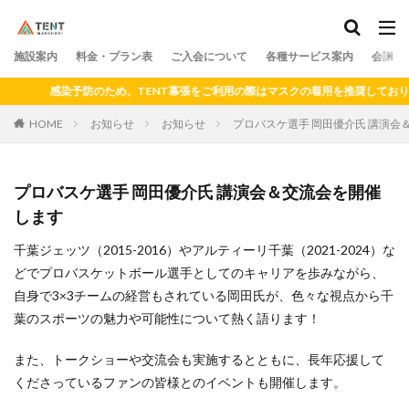
料金
プラン
アクセス
ドロップイン
シェアキッチン
施設案内
カテゴリー
料金・プラン表
ご入会について
各種サービス案内
会議室
感染予防のため、TENT幕張をご利用の際はマスクの着用を推奨しており
HOME
お知らせ
お知らせ
プロバスケ選手 岡田優介氏 講演会
検索
プロバスケ選手 岡田優介氏 講演会＆交流会を開催
します
千葉ジェッツ（2015-2016）やアルティーリ千葉（2021-2024）な
どでプロバスケットボール選手としてのキャリアを歩みながら、
自身で3×3チームの経営もされている岡田氏が、色々な視点から千
葉のスポーツの魅力や可能性について熱く語ります！
また、トークショーや交流会も実施するとともに、長年応援して
くださっているファンの皆様とのイベントも開催します。