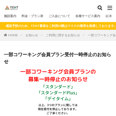
料金
プラン
アクセス
ドロップイン
シェアキッチン
施設案内
カテゴリー
料金・プラン表
ご入会について
各種サービス案内
会議室
感染予防のため、TENT幕張をご利用の際はマスクの着用を推奨しております。
HOME
お知らせ
ご利用に関するお知らせ
一部コワーキング会
検索
一部コワーキング会員プラン受付一時停止のお知ら
せ