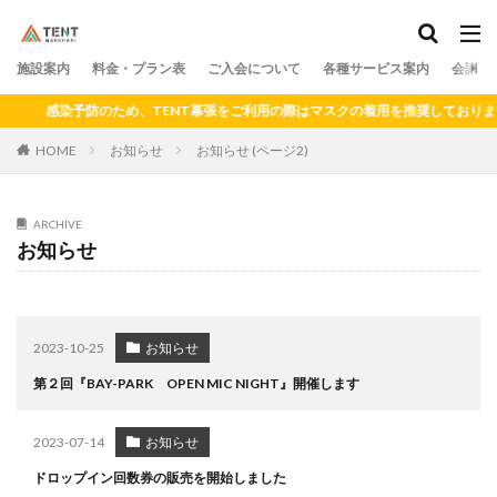
料金
プラン
アクセス
ドロップイン
シェアキッチン
施設案内
カテゴリー
料金・プラン表
ご入会について
各種サービス案内
会議室
感染予防のため、TENT幕張をご利用の際はマスクの着用を推奨しております
HOME
お知らせ
お知らせ (ページ2)
検索
ARCHIVE
お知らせ
2023-10-25
お知らせ
第２回『BAY-PARK OPEN MIC NIGHT』開催します
2023-07-14
お知らせ
ドロップイン回数券の販売を開始しました