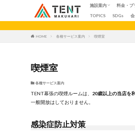
施設案内
料金・プ
TOPICS
SDGs
会
コワーキングスペー
シェアオフィス
シェアキッチン
会議室
料金
プラン
ア
カテゴリー
HOME
各種サービス案内
喫煙室
喫煙室
各種サービス案内
TENT幕張の喫煙ルームは、
20歳以上の当店を
一般開放はしておりません。
感染症防止対策