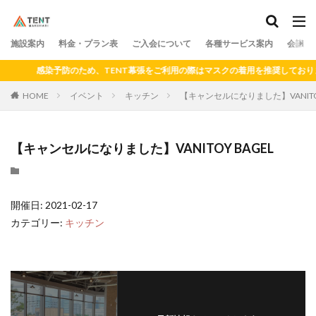
料金
プラン
アクセス
ドロップイン
シェアキッチン
施設案内
カテゴリー
料金・プラン表
ご入会について
各種サービス案内
会議室
感染予防のため、TENT幕張をご利用の際はマスクの着用を推奨しておりま
HOME
イベント
キッチン
【キャンセルになりました】VANITOY
検索
【キャンセルになりました】VANITOY BAGEL
開催日: 2021-02-17
カテゴリー:
キッチン