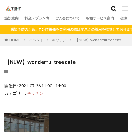
料金
プラン
アクセス
ドロップイン
シェアキッチン
施設案内
カテゴリー
料金・プラン表
ご入会について
各種サービス案内
会議室
感染予防のため、TENT幕張をご利用の際はマスクの着用を推奨しております。
HOME
イベント
キッチン
【NEW】wonderful tree cafe
検索
【NEW】wonderful tree cafe
開催日: 2021-07-26 11:00 - 14:00
カテゴリー:
キッチン