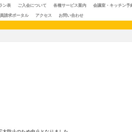
ラン表
ご入会について
各種サービス案内
会議室・キッチン予
員請求ポータル
アクセス
お問い合わせ
ス
クセス
ドロップイン
シェアキッチン
感染
検索
感染症拡大防止のため中止となりました。