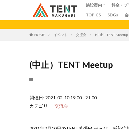
施設案内
料金・プ
TOPICS
SDGs
会
コワーキングスペー
シェアオフィス
シェアキッチン
会議室
料金
プラン
ア
カテゴリー
HOME
イベント
交流会
(中止）TENT Meetup
(中止）TENT Meetup
開催日: 2021-02-10 19:00 - 21:00
カテゴリー:
交流会
2021年2月10日のTENT幕張Meetupは、