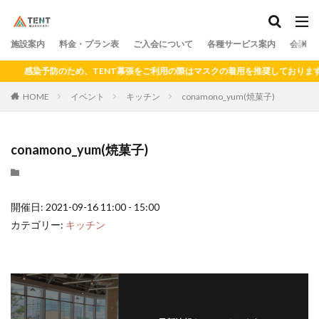
料金
プラン
アクセス
ドロップイン
シェアキッチン
施設案内
カテゴリー
料金・プラン表
ご入会について
各種サービス案内
会議室
感染予防のため、TENT幕張をご利用の際はマスクの着用を推奨しております。
HOME
イベント
キッチン
conamono_yum(焼菓子)
検索
conamono_yum(焼菓子)
開催日: 2021-09-16 11:00 - 15:00
カテゴリー:
キッチン