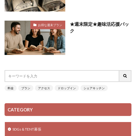
★週末限定★趣味活応援パッ
お得な週末プラン
ク
料金
プラン
アクセス
ドロップイン
シェアキッチン
CATEGORY
SDGs＆TENT幕張