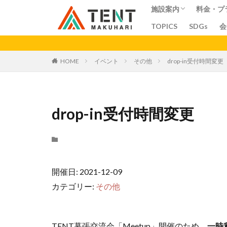
施設案内
料金・プ
TOPICS
SDGs
会
コワーキングスペー
シェアオフィス
シェアキッチン
会議室
料金
プラン
ア
カテゴリー
HOME
イベント
その他
drop-in受付時間変更
drop-in受付時間変更
開催日: 2021-12-09
カテゴリー:
その他
TENT幕張交流会「Meetup」開催のため、
一時