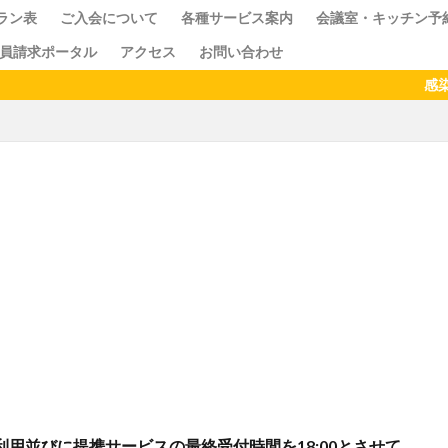
ラン表
ご入会について
各種サービス案内
会議室・キッチン予
員請求ポータル
アクセス
お問い合わせ
ス
クセス
ドロップイン
シェアキッチン
感染予防
検索
利用並びに提携サービスの最終受付時間を18:00とさせて