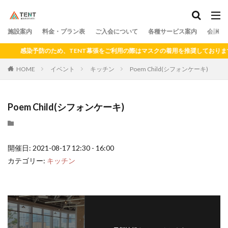
料金
プラン
アクセス
ドロップイン
シェアキッチン
施設案内
カテゴリー
料金・プラン表
ご入会について
各種サービス案内
会議室
感染予防のため、TENT幕張をご利用の際はマスクの着用を推奨しております
HOME
イベント
キッチン
Poem Child(シフォンケーキ)
検索
Poem Child(シフォンケーキ)
開催日: 2021-08-17 12:30 - 16:00
カテゴリー:
キッチン