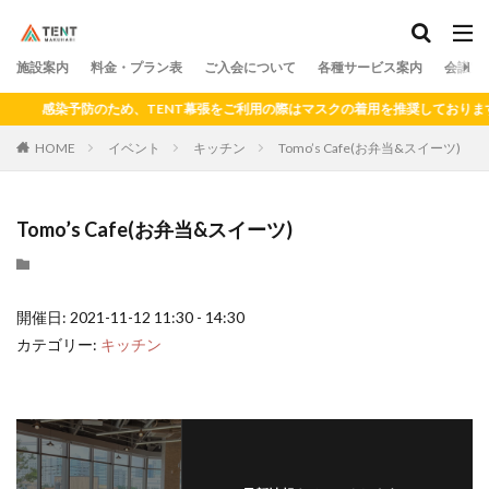
料金
プラン
アクセス
ドロップイン
シェアキッチン
施設案内
カテゴリー
料金・プラン表
ご入会について
各種サービス案内
会議室
感染予防のため、TENT幕張をご利用の際はマスクの着用を推奨しております
HOME
イベント
キッチン
Tomo’s Cafe(お弁当&スイーツ)
検索
Tomo’s Cafe(お弁当&スイーツ)
開催日: 2021-11-12 11:30 - 14:30
カテゴリー:
キッチン