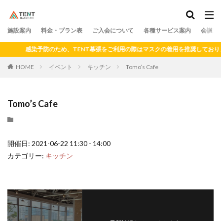
料金
プラン
アクセス
ドロップイン
シェアキッチン
施設案内
カテゴリー
料金・プラン表
ご入会について
各種サービス案内
会議室
感染予防のため、TENT幕張をご利用の際はマスクの着用を推奨しておりま
HOME
イベント
キッチン
Tomo’s Cafe
検索
Tomo’s Cafe
開催日: 2021-06-22 11:30 - 14:00
カテゴリー:
キッチン