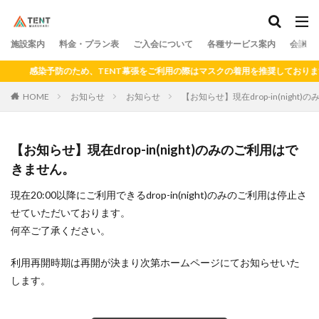
料金
プラン
アクセス
ドロップイン
シェアキッチン
施設案内
カテゴリー
料金・プラン表
ご入会について
各種サービス案内
会議室
感染予防のため、TENT幕張をご利用の際はマスクの着用を推奨しておりま
HOME
お知らせ
お知らせ
【お知らせ】現在drop-in(nigh
検索
【お知らせ】現在drop-in(night)のみのご利用はで
きません。
現在20:00以降にご利用できるdrop-in(night)のみのご利用は停止さ
せていただいております。
何卒ご了承ください。
利用再開時期は再開が決まり次第ホームページにてお知らせいた
します。