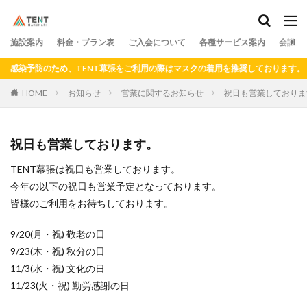
料金
プラン
アクセス
ドロップイン
シェアキッチン
施設案内
カテゴリー
料金・プラン表
ご入会について
各種サービス案内
会議室
感染予防のため、TENT幕張をご利用の際はマスクの着用を推奨しております。
HOME
お知らせ
営業に関するお知らせ
祝日も営業しておりま
検索
祝日も営業しております。
TENT幕張は祝日も営業しております。
今年の以下の祝日も営業予定となっております。
皆様のご利用をお待ちしております。
9/20(月・祝) 敬老の日
9/23(木・祝) 秋分の日
11/3(水・祝) 文化の日
11/23(火・祝) 勤労感謝の日