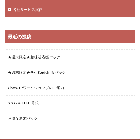
各種サービス案内
最近の投稿
★週末限定★趣味活応援パック
★週末限定★学生Study応援パック
ChatGTPワークショップのご案内
SDGs ＆ TENT幕張
お得な週末パック