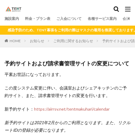
料金
プラン
アクセス
ドロップイン
シェアキッチン
施設案内
カテゴリー
料金・プラン表
ご入会について
各種サービス案内
会議室
感染予防のため、TENT幕張をご利用の際はマスクの着用を推奨しております。
HOME
お知らせ
ご利用に関するお知らせ
予約サイトおよび請
検索
予約サイトおよび請求書管理サイトの変更について
平素お世話になっております。
この度システム変更に伴い、会議室およびシェアキッチンのご予
約サイト、また、請求書管理サイトの変更を行います。
新予約サイト：
https://airrsv.net/tentmakuhari/calendar
新予約サイトは2021年2月からのご利用となります。また、リクル
ートIDの登録が必要になります。