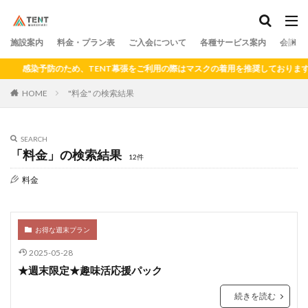
料金
プラン
アクセス
ドロップイン
シェアキッチン
施設案内
カテゴリー
料金・プラン表
ご入会について
各種サービス案内
会議室
感染予防のため、TENT幕張をご利用の際はマスクの着用を推奨しております。
HOME
"料金" の検索結果
検索
SEARCH
「料金」の検索結果
12件
料金
お得な週末プラン
2025-05-28
★週末限定★趣味活応援パック
続きを読む