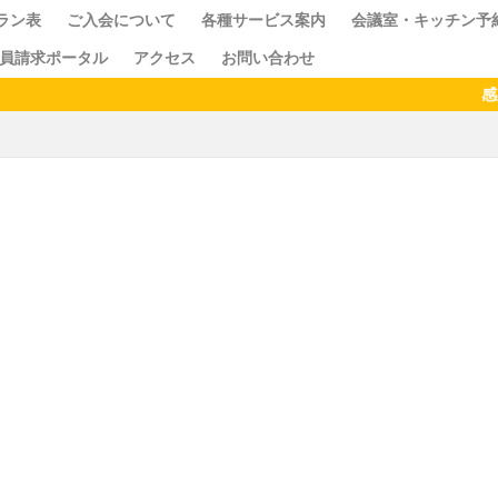
ラン表
ご入会について
各種サービス案内
会議室・キッチン予
員請求ポータル
アクセス
お問い合わせ
ス
クセス
ドロップイン
シェアキッチン
感染予
検索